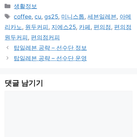
카
생활정보
테
태
coffee
,
cu
,
gs25
,
미니스톱
,
세븐일레븐
,
아메
고
그
리카노
,
원두커피
,
지에스25
,
카페
,
편의점
,
편의점
리
원두커피
,
편의점커피
탑일레븐 공략 – 선수단 정보
탑일레븐 공략 – 선수단 운영
댓글 남기기
댓
글