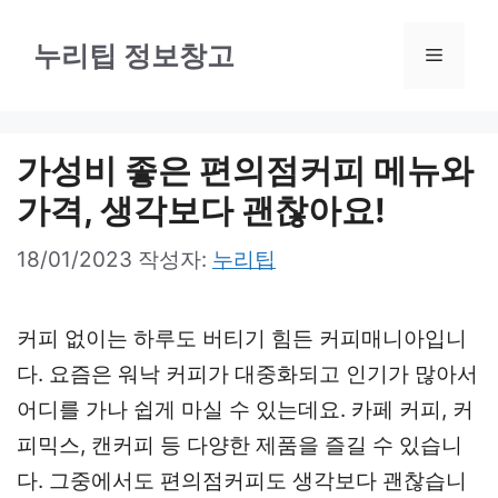
컨
텐
누리팁 정보창고
메
츠
로
뉴
건
가성비 좋은 편의점커피 메뉴와
너
가격, 생각보다 괜찮아요!
뛰
18/01/2023
작성자:
누리팁
기
커피 없이는 하루도 버티기 힘든 커피매니아입니
다. 요즘은 워낙 커피가 대중화되고 인기가 많아서
어디를 가나 쉽게 마실 수 있는데요. 카페 커피, 커
피믹스, 캔커피 등 다양한 제품을 즐길 수 있습니
다. 그중에서도 편의점커피도 생각보다 괜찮습니