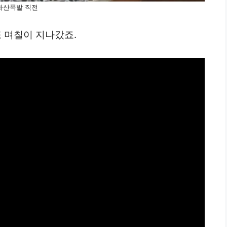
화산폭발 직전
 며칠이 지나갔죠.