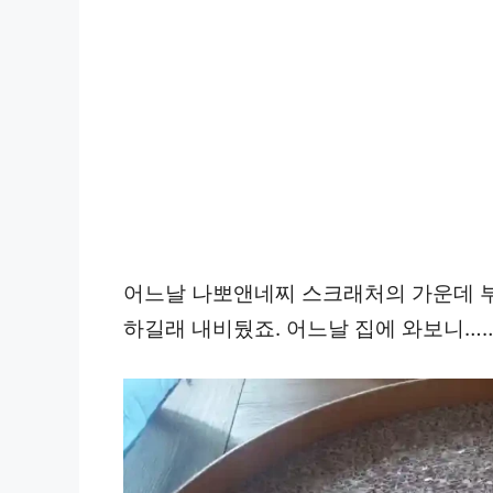
어느날 나뽀앤네찌 스크래처의 가운데 부
하길래 내비뒀죠. 어느날 집에 와보니…