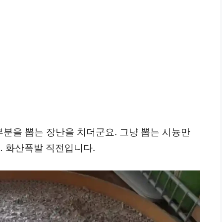
분을 뽑는 장난을 치더군요. 그냥 뽑는 시늉만
… 화산폭발 직전입니다.