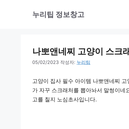
컨
텐
누리팁 정보창고
츠
로
건
나뽀앤네찌 고양이 스크래
너
뛰
05/02/2023
작성자:
누리팁
기
고양이 집사 필수 아이템 나뽀앤네찌 고
가 자꾸 스크래처를 뽑아놔서 말썽이네요.
고를 칠지 노심초사입니다.