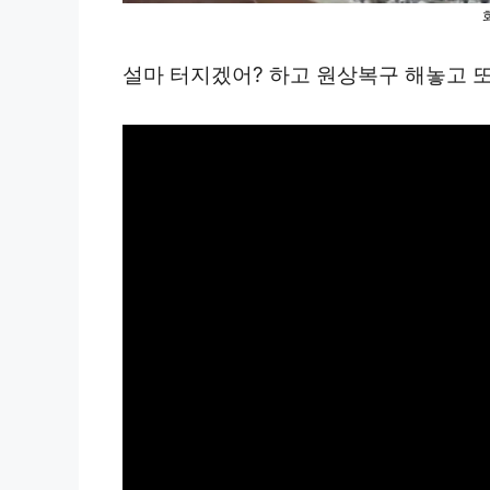
설마 터지겠어? 하고 원상복구 해놓고 또