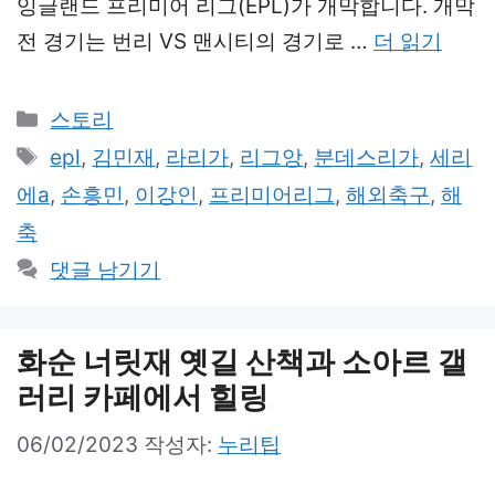
잉글랜드 프리미어 리그(EPL)가 개막합니다. 개막
전 경기는 번리 VS 맨시티의 경기로 …
더 읽기
카
스토리
테
태
epl
,
김민재
,
라리가
,
리그앙
,
분데스리가
,
세리
고
그
에a
,
손흥민
,
이강인
,
프리미어리그
,
해외축구
,
해
리
축
댓글 남기기
화순 너릿재 옛길 산책과 소아르 갤
러리 카페에서 힐링
06/02/2023
작성자:
누리팁