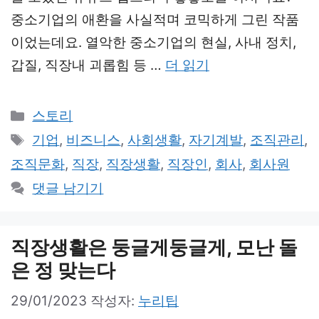
중소기업의 애환을 사실적며 코믹하게 그린 작품
이었는데요. 열악한 중소기업의 현실, 사내 정치,
갑질, 직장내 괴롭힘 등 …
더 읽기
카
스토리
테
태
기업
,
비즈니스
,
사회생활
,
자기계발
,
조직관리
,
고
그
조직문화
,
직장
,
직장생활
,
직장인
,
회사
,
회사원
리
댓글 남기기
직장생활은 둥글게둥글게, 모난 돌
은 정 맞는다
29/01/2023
작성자:
누리팁