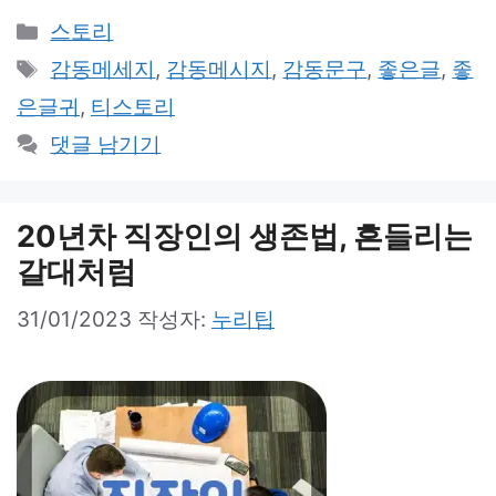
카
스토리
테
태
감동메세지
,
감동메시지
,
감동문구
,
좋은글
,
좋
고
그
은글귀
,
티스토리
리
댓글 남기기
20년차 직장인의 생존법, 흔들리는
갈대처럼
31/01/2023
작성자:
누리팁