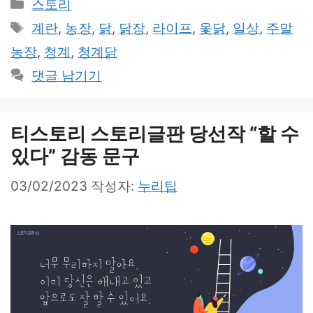
카
스토리
테
태
계란
,
농장
,
닭
,
닭장
,
라이프
,
옻닭
,
일상
,
주말
고
그
농장
,
청계
,
청계닭
리
댓글 남기기
티스토리 스토리글판 당선작 “할 수
있다” 감동 문구
03/02/2023
작성자:
누리팁