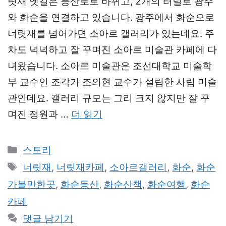
릿재 옛길은 등산로로 바뀌고, 2개의 터널로 광주
와 화순을 연결하고 있습니다. 광주에서 화순으로
너릿재를 넘어가면 소아르 갤러리가 있는데요. 주
차도 넉넉하고 잘 꾸며진 소아르 미술관 카페에 다
녀왔습니다. 소아르 미술관은 조선대학교 미술학
부 교수인 조각가 조의현 교수가 설립한 사립 미술
관인데요. 갤러리 규모는 그리 크지 않지만 잘 꾸
며진 정원과 …
더 읽기
카
스토리
테
태
너릿재
,
너릿재카페
,
소아르갤러리
,
화순
,
화순
고
그
가볼만한곳
,
화순등산
,
화순산책
,
화순여행
,
화순
리
카페
댓글 남기기