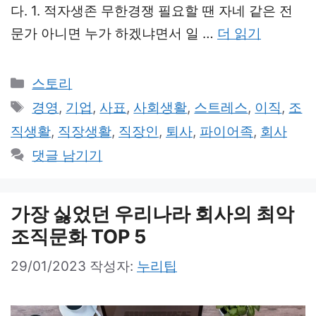
다. 1. 적자생존 무한경쟁 필요할 땐 자네 같은 전
문가 아니면 누가 하겠냐면서 일 …
더 읽기
카
스토리
테
태
경영
,
기업
,
사표
,
사회생활
,
스트레스
,
이직
,
조
고
그
직생활
,
직장생활
,
직장인
,
퇴사
,
파이어족
,
회사
리
댓글 남기기
가장 싫었던 우리나라 회사의 최악
조직문화 TOP 5
29/01/2023
작성자:
누리팁