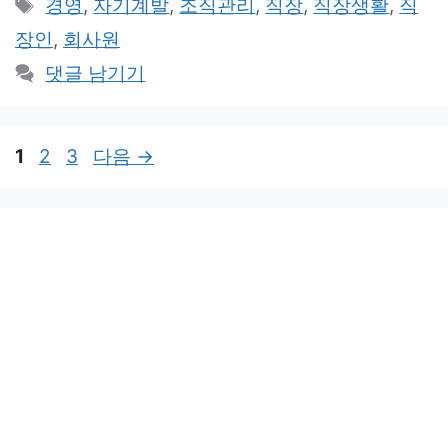
태
경영
,
자기계발
,
조직관리
,
직장
,
직장생활
,
직
고
그
장인
,
회사원
리
댓글 남기기
페
페
페
1
2
3
다음
→
이
이
이
지
지
지