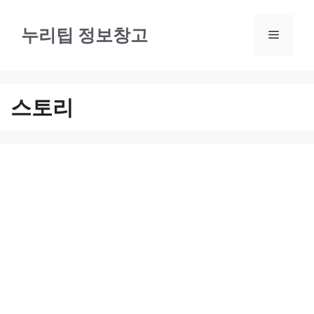
컨
텐
누리팁 정보창고
메
츠
로
뉴
건
스토리
너
뛰
기