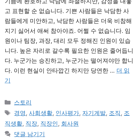
기쁨에 환호하고 낙담에 좌절하지만, 감정을 대놓
고 표현할 순 없습니다. 기쁜 사람들은 낙담한 사
람들에게 미안하고, 낙담한 사람들은 더욱 비참해
지기 싫어서 애써 참아야죠. 어쩔 수 없습니다. 임
원이나 팀장, 과장, 대리 모두 정해진 인원이 있습
니다. 높은 자리로 갈수록 필요한 인원은 줄어듭니
다. 누군가는 승진하고, 누군가는 떨어져야만 합니
다. 이런 현실이 안타깝긴 하지만 당연한 …
더 읽
기
카
스토리
테
태
경영
,
사회생활
,
인사평가
,
자기계발
,
조직
,
조
고
그
직생활
,
직장
,
직장인
,
회사원
리
댓글 남기기