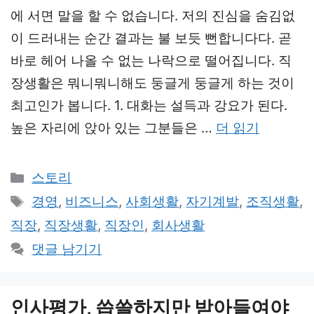
에 서면 말을 할 수 없습니다. 저의 진심을 숨김없
이 드러내는 순간 결과는 불 보듯 뻔합니다다. 곧
바로 헤어 나올 수 없는 나락으로 떨어집니다. 직
장생활은 뭐니뭐니해도 둥글게 둥글게 하는 것이
최고인가 봅니다. 1. 대화는 설득과 강요가 된다.
높은 자리에 앉아 있는 그분들은 …
더 읽기
카
스토리
테
태
경영
,
비즈니스
,
사회생활
,
자기계발
,
조직생활
,
고
그
직장
,
직장생활
,
직장인
,
회사생활
리
댓글 남기기
인사평가, 씁쓸하지만 받아들여야