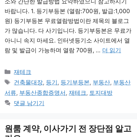
소와 간단한 발급방법 요약하였으니 참고하시기
바랍니다. 1. 등기부등본 (열람:700원, 발급:1,000
원) 등기부등본 무료열람방법이란 제목의 블로그
가 많습니다. 다 사기입니다. 등기부등본은 무료가
아니니 속지 마세요. 인터넷등기소 사이트에서 열
람 및 발급이 가능하며 열람 700원, …
더 읽기
카
재테크
테
태
건축물대장
,
등기
,
등기부등본
,
부동산
,
부동산
고
그
서류
,
부동산종합증명서
,
재테크
,
토지대방
리
댓글 남기기
원룸 계약, 이사가기 전 장단점 알고