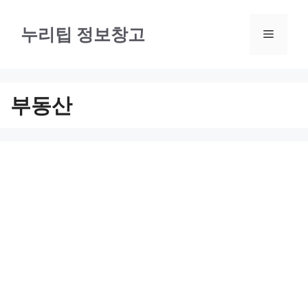
컨
텐
누리팁 정보창고
메
츠
로
뉴
건
부동산
너
뛰
기