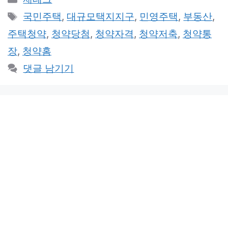
테
태
국민주택
,
대규모택지지구
,
민영주택
,
부동산
,
고
그
주택청약
,
청약당첨
,
청약자격
,
청약저축
,
청약통
리
장
,
청약홈
댓글 남기기