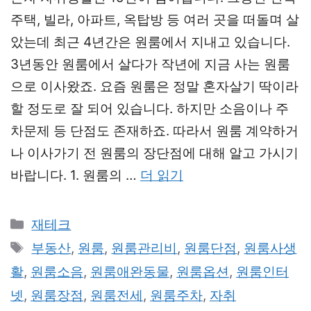
주택, 빌라, 아파트, 옥탑방 등 여러 곳을 떠돌며 살
았는데 최근 4년간은 원룸에서 지내고 있습니다.
3년동안 원룸에서 살다가 작년에 지금 사는 원룸
으로 이사왔죠. 요즘 원룸은 정말 혼자살기 딱이라
할 정도로 잘 되어 있습니다. 하지만 소음이나 주
차문제 등 단점도 존재하죠. 따라서 원룸 계약하거
나 이사가기 전 원룸의 장단점에 대해 알고 가시기
바랍니다. 1. 원룸의 …
더 읽기
카
재테크
테
태
부동산
,
원룸
,
원룸관리비
,
원룸단점
,
원룸사생
고
그
활
,
원룸소음
,
원룸애완동물
,
원룸옵션
,
원룸인터
리
넷
,
원룸장점
,
원룸전세
,
원룸주차
,
자취