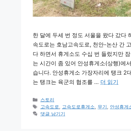
한 달에 두세 번 정도 서울을 왔다 갔다
속도로는 호남고속도로, 천안-논산 간 
다 하면서 휴게소도 수십 번 들렀지만 
는 시간이 좀 있어 안성휴게소(상행)에
습니다. 안성휴게소 가장자리에 탱크 2
는 탱크는 육군의 협조를 …
더 읽기
카
스토리
테
태
고속도로
,
고속도로휴게소
,
무기
,
안성휴게
고
그
댓글 남기기
리