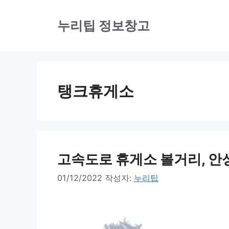
컨
텐
누리팁 정보창고
츠
로
건
탱크휴게소
너
뛰
기
고속도로 휴게소 볼거리, 안
01/12/2022
작성자:
누리팁