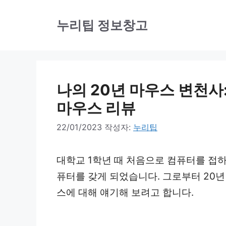
컨
텐
누리팁 정보창고
츠
로
건
나의 20년 마우스 변천사
너
뛰
마우스 리뷰
기
22/01/2023
작성자:
누리팁
대학교 1학년 때 처음으로 컴퓨터를 접
퓨터를 갖게 되었습니다. 그로부터 20년
스에 대해 얘기해 보려고 합니다.