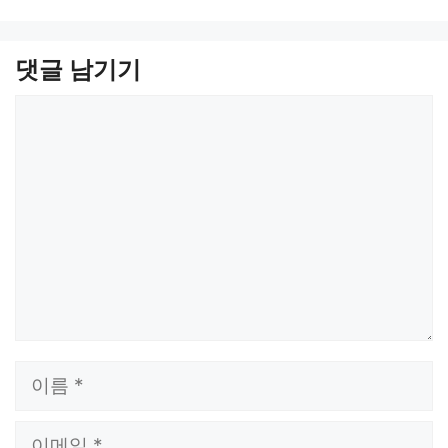
댓글 남기기
댓
글
이
름
이