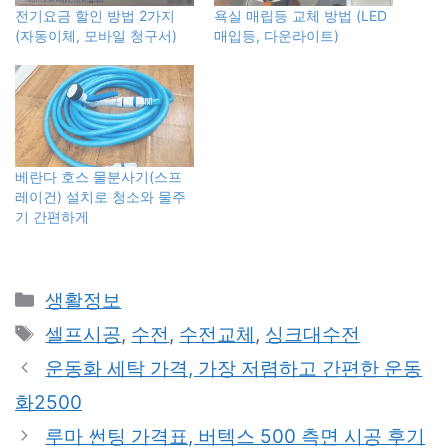
전기요금 할인 방법 2가지
욕실 매립등 교체 방법 (LED
(자동이체, 모바일 청구서)
매입등, 다운라이트)
베란다 호스 물분사기(스프
레이건) 설치로 청소와 물주
기 간편하게
카
생활정보
테
태
셀프시공
,
수전
,
수전교체
,
싱크대수전
고
그
운동화 세탁 가격, 가장 저렴하고 간편한 운동
리
화2500
루마 썬팅 가격표, 버텍스 500 측면 시공 후기