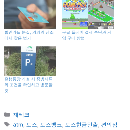
법인카드 분실, 의외의 장소
구글 플레이 결제 수단과 게
에서 찾은 법카
임 구매 방법
은행통장 개설 시 증빙서류
와 조건을 확인하고 방문할
것
카
재테크
테
태
atm
,
토스
,
토스뱅크
,
토스현금인출
,
편의점
고