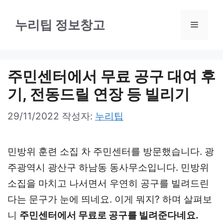
컨
텐
누리팁 정보창고
메
츠
로
뉴
건
주민센터에서 무료 공구 대여 후
너
기, 전동드릴 연장 등 빌리기
뛰
29/11/2022
작성자:
누리팁
기
민방위 훈련 소집 차 주민센터를 방문했습니다. 광
주광역시 광산구 하남동 동사무소입니다. 민방위
소집을 마치고 나서면서 우연히 공구를 빌려드린
다는 문구가 눈에 띄네요. 이게 뭐지? 하며 살펴보
니
주민센터에서 무료로 공구를 빌려준다네요.