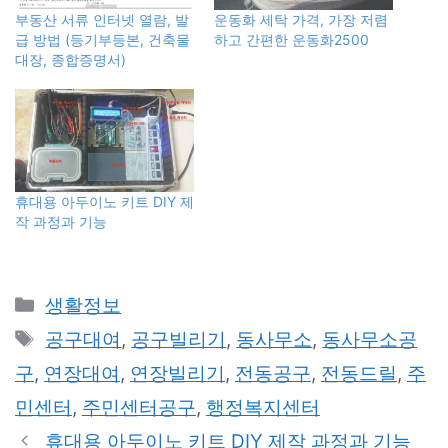
부동산 서류 인터넷 열람, 발
운동화 세탁 가격, 가장 저렴
급 방법 (등기부등본, 건축물
하고 간편한 운동화2500
대장, 종합증명서)
휴대용 아두이노 키트 DIY 제
작 과정과 기능
카
생활정보
테
태
공구대여
,
공구빌리기
,
동사무소
,
동사무소공
고
그
구
,
연장대여
,
연장빌리기
,
전동공구
,
전동드릴
,
주
리
민센터
,
주민센터공구
,
행정복지센터
휴대용 아두이노 키트 DIY 제작 과정과 기능