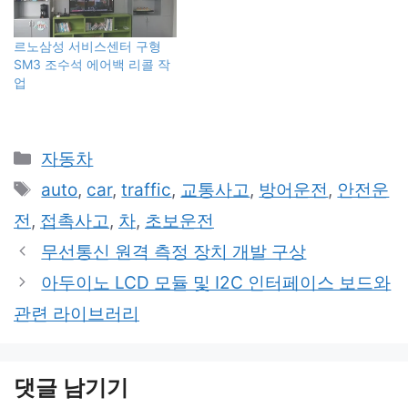
르노삼성 서비스센터 구형
SM3 조수석 에어백 리콜 작
업
카
자동차
테
태
auto
,
car
,
traffic
,
교통사고
,
방어운전
,
안전운
고
그
전
,
접촉사고
,
차
,
초보운전
리
무선통신 원격 측정 장치 개발 구상
아두이노 LCD 모듈 및 I2C 인터페이스 보드와
관련 라이브러리
댓글 남기기