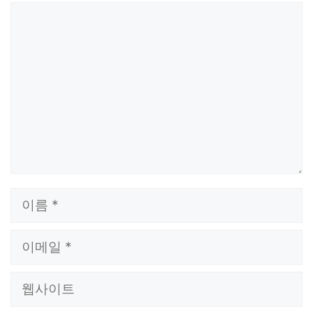
댓
글
이
름
이
메
웹
일
사