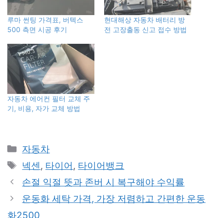
루마 썬팅 가격표, 버텍스
현대해상 자동차 배터리 방
500 측면 시공 후기
전 고장출동 신고 접수 방법
자동차 에어컨 필터 교체 주
기, 비용, 자가 교체 방법
카
자동차
테
태
넥센
,
타이어
,
타이어뱅크
고
그
손절 익절 뜻과 존버 시 복구해야 수익률
리
운동화 세탁 가격, 가장 저렴하고 간편한 운동
화2500