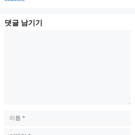
댓글 남기기
댓
글
이
름
이